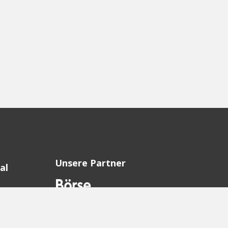
Unsere Partner
al
sion
sion