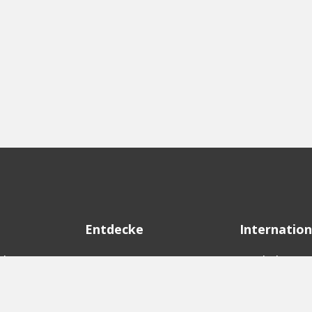
Entdecke
Internation
d
Startups
English Ver
Investoren
German Ver