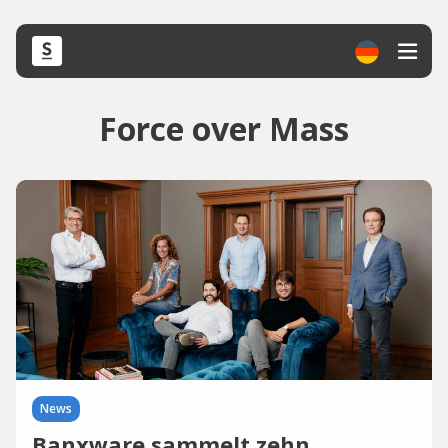
Force over Mass
News
Banxware sammelt zehn