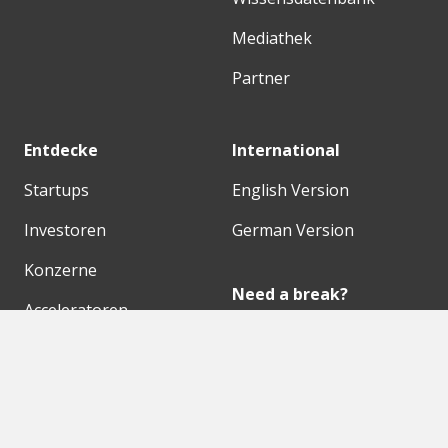
Mediathek
Partner
Entdecke
International
Startups
English Version
Investoren
German Version
Konzerne
Need a break?
Acceleratoren
Fitnesskit
Initiativen
Bubble Shooter
Digitale Hubs
Workspaces