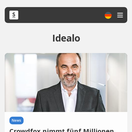
Idealo
News
Crowdfox nimmt fünf Millionen