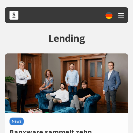
Lending
News
Banxware sammelt zehn