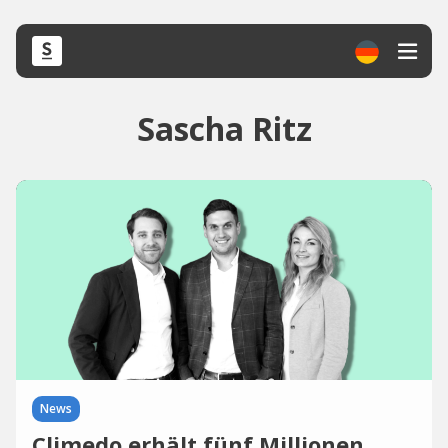
Sascha Ritz
News
Climedo erhält fünf Millionen