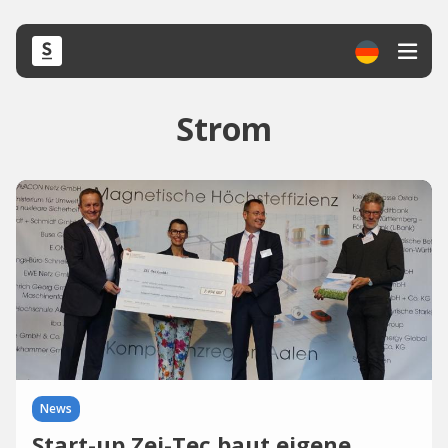
Strom
News
Start-up Zei-Tec baut eigene