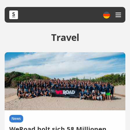
Travel
News
WeRoad holt sich 58 Millionen