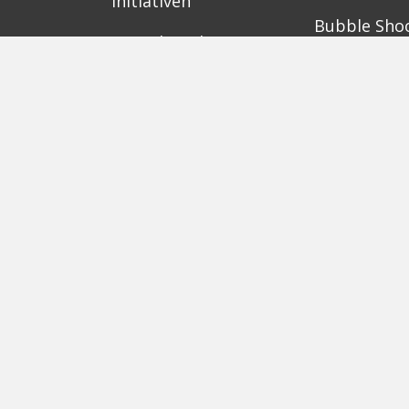
Initiativen
Bubble Sho
Digitale Hubs
Workspaces
Events
Berlin
Munich
Frankfurt
Stuttgart
Ha
Karlsruhe
Freiburg
The Female Company
Creditshelf
HTGF
Amorelie
Forto
Motor AI