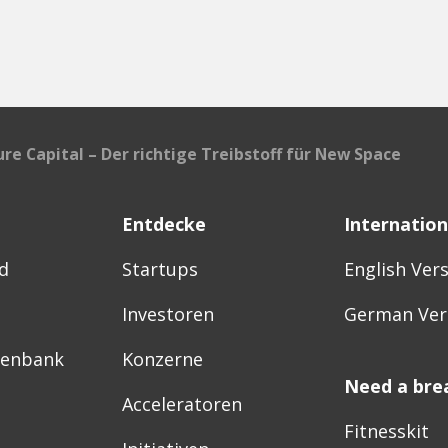
ure Capital – Der richtige Treibstoff für New Space
Entdecke
Internation
d
Startups
English Ver
Investoren
German Ver
tenbank
Konzerne
Need a bre
Acceleratoren
Fitnesskit