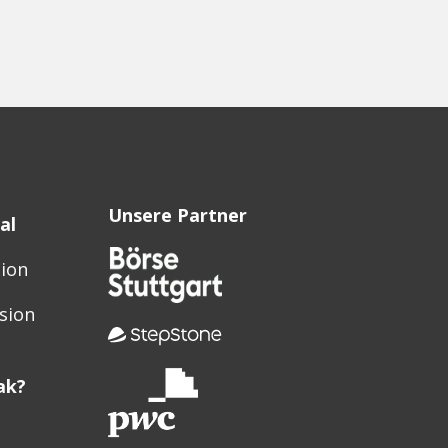
Unsere Partner
al
sion
sion
ak?