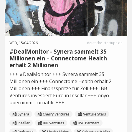
WED, 15/04/2026
deutsche-startups.de
#DealMonitor - Synera sammelt 35
Millionen ein – Connectome Health
erhält 2 Millionen
+++ #DealMonitor +++ Synera sammelt 35
Millionen ein +++ Connectome Health erhält 2
Millionen +++ Finanzspritze für Zell +++ IBB
Ventures investiert Euro in Insellar +++ onyo
übernimmt furnable +++
Synera
Cherry Ventures
Venture Stars
Insellar
IBB Ventures
UVC Partners
Redstone
Moritz Maier
Sebastian Möller