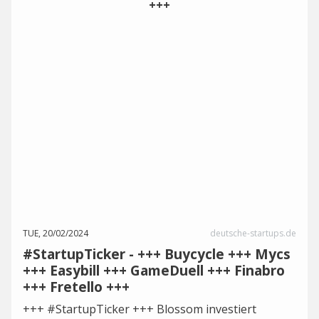
TUE, 20/02/2024
deutsche-startups.de
#StartupTicker - +++ Buycycle +++ Mycs
+++ Easybill +++ GameDuell +++ Finabro
+++ Fretello +++
+++ #StartupTicker +++ Blossom investiert