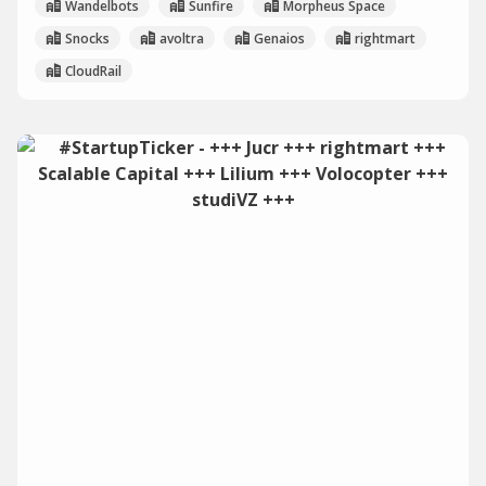
Wandelbots
Sunfire
Morpheus Space
Snocks
avoltra
Genaios
rightmart
CloudRail