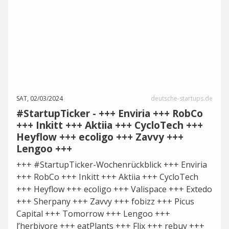
SAT, 02/03/2024
deutsche-startups.de
#StartupTicker - +++ Enviria +++ RobCo
+++ Inkitt +++ Aktiia +++ CycloTech +++
Heyflow +++ ecoligo +++ Zavvy +++
Lengoo +++
+++ #StartupTicker-Wochenrückblick +++ Enviria
+++ RobCo +++ Inkitt +++ Aktiia +++ CycloTech
+++ Heyflow +++ ecoligo +++ Valispace +++ Extedo
+++ Sherpany +++ Zavvy +++ fobizz +++ Picus
Capital +++ Tomorrow +++ Lengoo +++
l’herbivore +++ eatPlants +++ Flix +++ rebuy +++