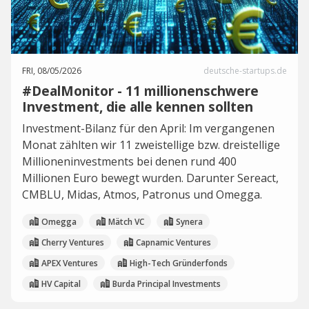
FRI, 08/05/2026
deutsche-startups.de
#DealMonitor - 11 millionenschwere
Investment, die alle kennen sollten
Investment-Bilanz für den April: Im vergangenen
Monat zählten wir 11 zweistellige bzw. dreistellige
Millioneninvestments bei denen rund 400
Millionen Euro bewegt wurden. Darunter Sereact,
CMBLU, Midas, Atmos, Patronus und Omegga.
Omegga
Mätch VC
Synera
Cherry Ventures
Capnamic Ventures
APEX Ventures
High-Tech Gründerfonds
HV Capital
Burda Principal Investments