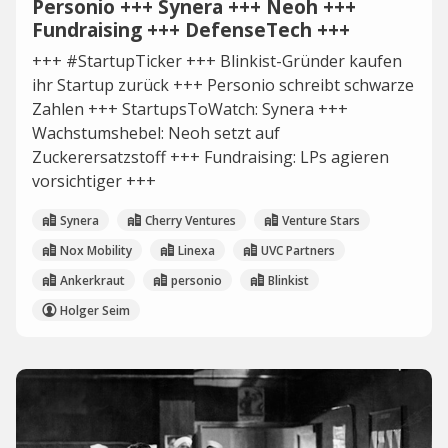
Personio +++ Synera +++ Neoh +++
Fundraising +++ DefenseTech +++
+++ #StartupTicker +++ Blinkist-Gründer kaufen
ihr Startup zurück +++ Personio schreibt schwarze
Zahlen +++ StartupsToWatch: Synera +++
Wachstumshebel: Neoh setzt auf
Zuckerersatzstoff +++ Fundraising: LPs agieren
vorsichtiger +++
Synera
Cherry Ventures
Venture Stars
Nox Mobility
Linexa
UVC Partners
Ankerkraut
personio
Blinkist
Holger Seim