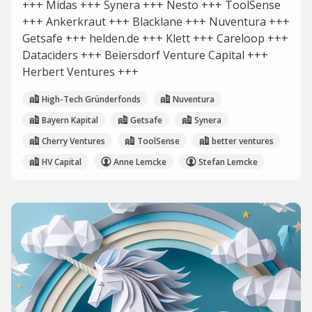
+++ Midas +++ Synera +++ Nesto +++ ToolSense
+++ Ankerkraut +++ Blacklane +++ Nuventura +++
Getsafe +++ helden.de +++ Klett +++ Careloop +++
Dataciders +++ Beiersdorf Venture Capital +++
Herbert Ventures +++
High-Tech Gründerfonds
Nuventura
Bayern Kapital
Getsafe
Synera
Cherry Ventures
ToolSense
better ventures
HV Capital
Anne Lemcke
Stefan Lemcke