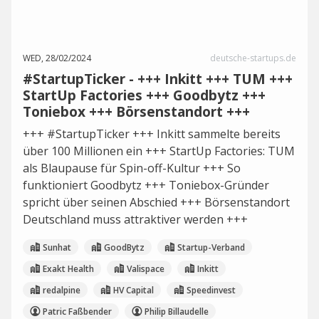
WED, 28/02/2024
deutsche-startups.de
#StartupTicker - +++ Inkitt +++ TUM +++
StartUp Factories +++ Goodbytz +++
Toniebox +++ Börsenstandort +++
+++ #StartupTicker +++ Inkitt sammelte bereits
über 100 Millionen ein +++ StartUp Factories: TUM
als Blaupause für Spin-off-Kultur +++ So
funktioniert Goodbytz +++ Toniebox-Gründer
spricht über seinen Abschied +++ Börsenstandort
Deutschland muss attraktiver werden +++
Sunhat
GoodBytz
Startup-Verband
Exakt Health
Valispace
Inkitt
redalpine
HV Capital
Speedinvest
Patric Faßbender
Philip Billaudelle