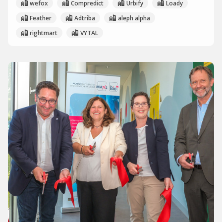
wefox
Compredict
Urbify
Loady
Feather
Adtriba
aleph alpha
rightmart
VYTAL