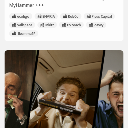
MyHammer +++
ecoligo
ENVIRIA
RobCo
Picus Capital
Valispace
Inkitt
to teach
Zavvy
1komma5°