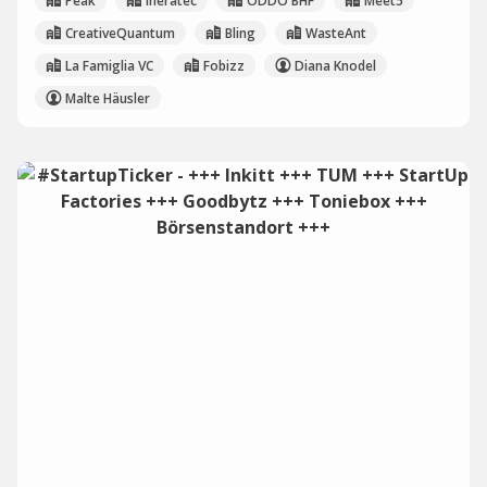
Peak
Ineratec
ODDO BHF
Meet5
CreativeQuantum
Bling
WasteAnt
La Famiglia VC
Fobizz
Diana Knodel
Malte Häusler