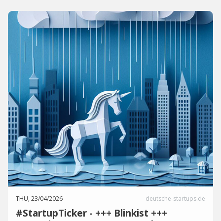
THU, 23/04/2026
deutsche-startups.de
#StartupTicker - +++ Blinkist +++