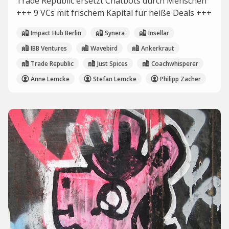
Trade Republic ersetzt Chatbots durch Menschen
+++ 9 VCs mit frischem Kapital für heiße Deals +++
Impact Hub Berlin
Synera
Insellar
IBB Ventures
Wavebird
Ankerkraut
Trade Republic
Just Spices
Coachwhisperer
Anne Lemcke
Stefan Lemcke
Philipp Zacher