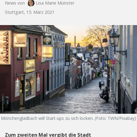
News von
Lisa Marie Münster
Stuttgart, 15. März 2021
Mönchengladbach will Start-ups zu sich locken. (Foto: TWN/Pixabay)
Zum zweiten Mal vergibt die Stadt