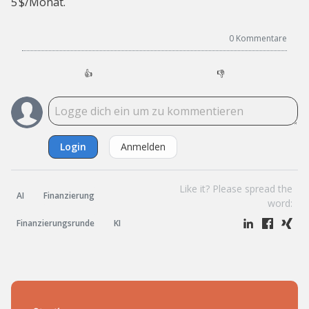
5 $/Monat.
0
Kommentare
👍
👎
Login
Anmelden
Like it? Please spread the
AI
Finanzierung
word:
Finanzierungsrunde
KI