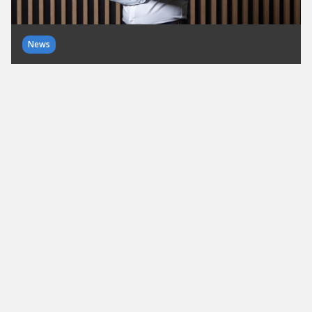
News
Paymove holt sich 2,1 Millionen
Euro für Offline-Zahlungen und
KI-Agenten ein
QR-Codes statt Parkautomaten, Kassen und POS-
Terminals: Paymove erhält 2,1 Millionen Euro von
4growth VC, Kogito Ventures und Business Angels
für die Expansion nach Westeuropa.