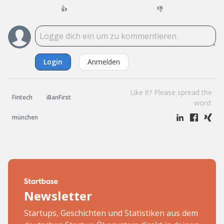
👍
👎
Login
Anmelden
Like it? Please spread the
Fintech
iBanFirst
word:
münchen
Newsletter
Startups, Geschichten und Statistiken aus dem