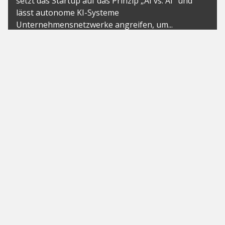
setzt das Startup auf das Prinzip „AI vs. AI“ und
lässt autonome KI-Systeme
Unternehmensnetzwerke angreifen, um...
News
Ore Energy sammelt 43 Millionen
US-Dollar für Langzeitspeicher
der nächsten Generation ein