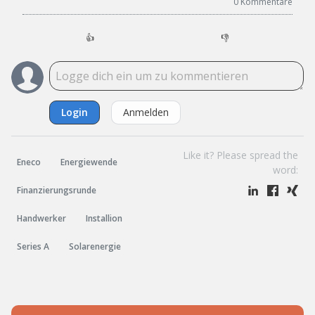
0
Kommentare
👍
👎
Login
Anmelden
Like it? Please spread the
Eneco
Energiewende
word:
Finanzierungsrunde
Handwerker
Installion
Series A
Solarenergie