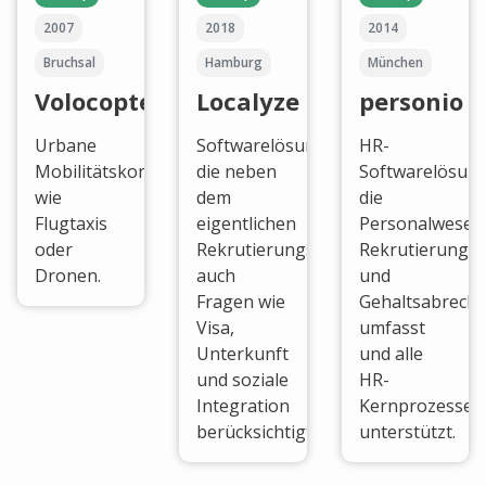
2007
2018
2014
Bruchsal
Hamburg
München
Volocopter
Localyze
personio
Urbane
Softwarelösung,
HR-
Mobilitätskonzepte
die neben
Softwarelösung
wie
dem
die
Flugtaxis
eigentlichen
Personalwesen
oder
Rekrutierungsprozess
Rekrutierung
Dronen.
auch
und
Fragen wie
Gehaltsabrech
Visa,
umfasst
Unterkunft
und alle
und soziale
HR-
Integration
Kernprozesse
berücksichtigt.
unterstützt.