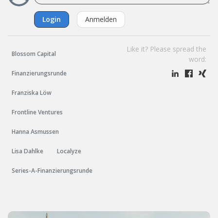
Login
Anmelden
Like it? Please spread the
Blossom Capital
word:
Finanzierungsrunde
Franziska Löw
Frontline Ventures
Hanna Asmussen
Lisa Dahlke
Localyze
Series-A-Finanzierungsrunde