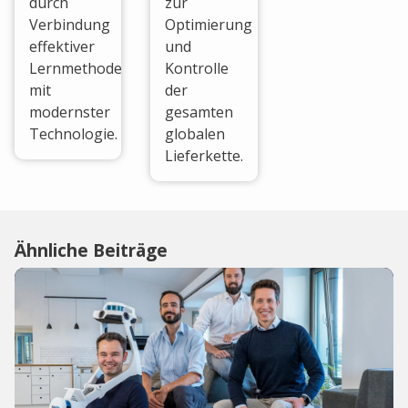
durch
zur
Verbindung
Optimierung
effektiver
und
Lernmethoden
Kontrolle
mit
der
modernster
gesamten
Technologie.
globalen
Lieferkette.
Ähnliche Beiträge