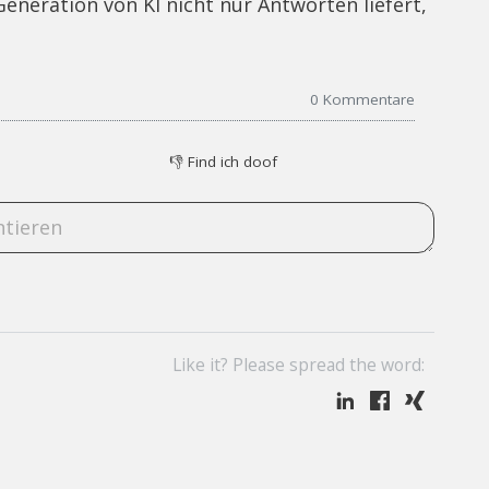
Generation von KI nicht nur Antworten liefert,
0
Kommentare
👎
Find ich doof
Like it? Please spread the word: