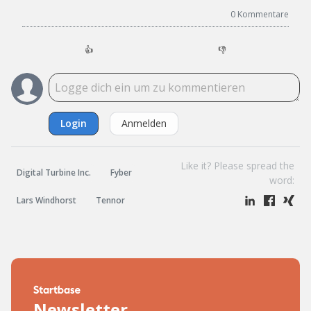
0
Kommentare
👍
👎
Login
Anmelden
Like it? Please spread the
Digital Turbine Inc.
Fyber
word:
Lars Windhorst
Tennor
Newsletter