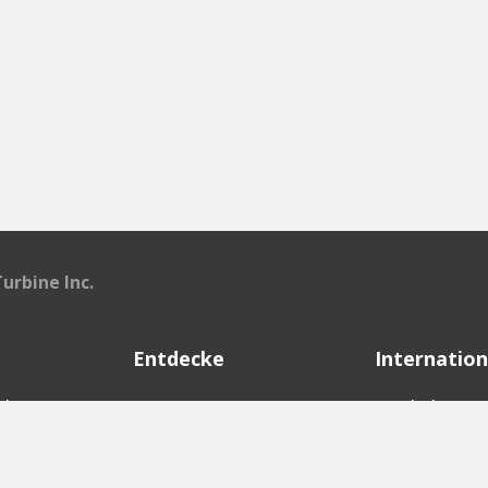
Turbine Inc.
Entdecke
Internation
d
Startups
English Ver
Investoren
German Ver