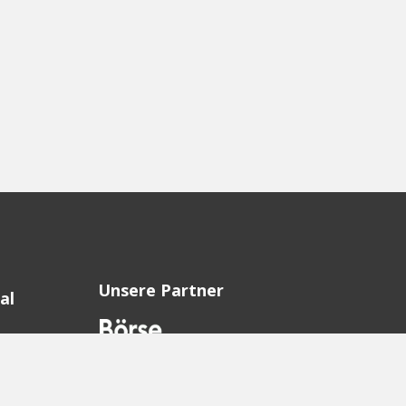
Unsere Partner
al
sion
sion