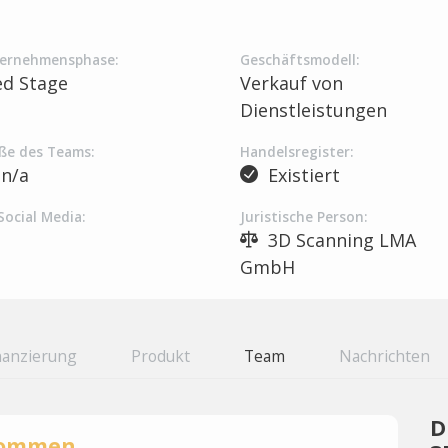
ernehmensphase:
Geschäftsmodell:
ed Stage
Verkauf von
Dienstleistungen
ße des Teams:
Handelsregister:
n/a
Existiert
Social Media:
Juristische Person:
3D Scanning LMA
GmbH
nanzierung
Produkt
Team
Nachrichten
D
rnommen