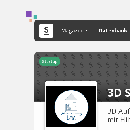
Magazin
Datenbank
Startup
3D 
3D Auf
mit Hi