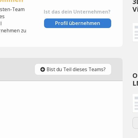
3
V
lysten-Team
Ist das dein Unternehmen?
es
Profil übernehmen
l
rnehmen zu
Bist du Teil dieses Teams?
O
L