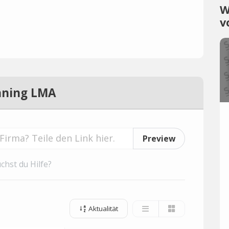
W
v
nning LMA
Preview
chst du Hilfe?
Aktualität