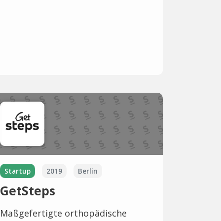
Startup
2019
Berlin
GetSteps
Maßgefertigte orthopädische