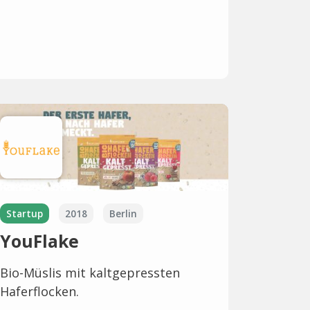
Startup
2018
Berlin
YouFlake
Bio-Müslis mit kaltgepressten
Haferflocken.