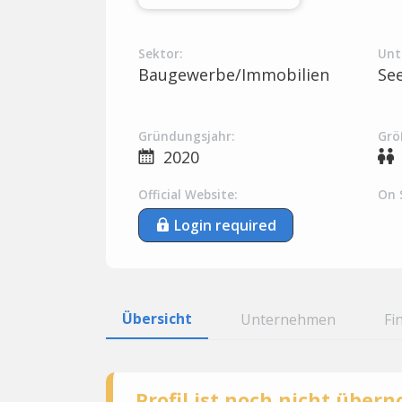
Sektor:
Unt
Baugewerbe/Immobilien
Se
Gründungsjahr:
Grö
2020
Official Website:
On 
Login required
Übersicht
Unternehmen
Fi
Profil ist noch nicht übe