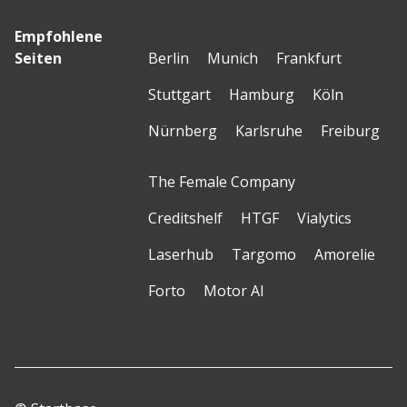
Empfohlene
Seiten
Berlin
Munich
Frankfurt
Stuttgart
Hamburg
Köln
Nürnberg
Karlsruhe
Freiburg
The Female Company
Creditshelf
HTGF
Vialytics
Laserhub
Targomo
Amorelie
Forto
Motor AI