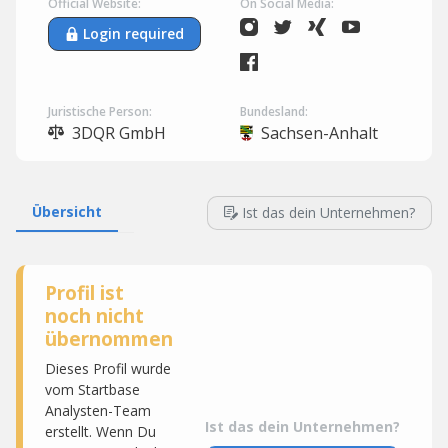
Official Website:
On Social Media:
Login required
Juristische Person:
Bundesland:
3DQR GmbH
Sachsen-Anhalt
Übersicht
Ist das dein Unternehmen?
Profil ist
noch nicht
übernommen
Dieses Profil wurde
vom Startbase
Analysten-Team
Ist das dein Unternehmen?
erstellt. Wenn Du