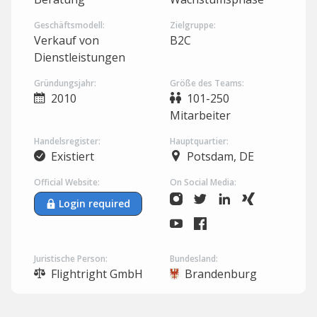
Geschäftsmodell:
Zielgruppe:
Verkauf von
B2C
Dienstleistungen
Gründungsjahr:
Größe des Teams:
2010
101-250
Mitarbeiter
Handelsregister:
Hauptquartier:
Existiert
Potsdam, DE
Official Website:
On Social Media:
Login required
Juristische Person:
Bundesland:
Flightright GmbH
Brandenburg