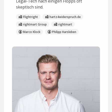
Legal-Tech nach einigen Flopps oft
skeptisch sind.
Flightright
hartz4widerspruch.de
rightmart Group
rightmart
Marco Klock
Philipp Harsleben