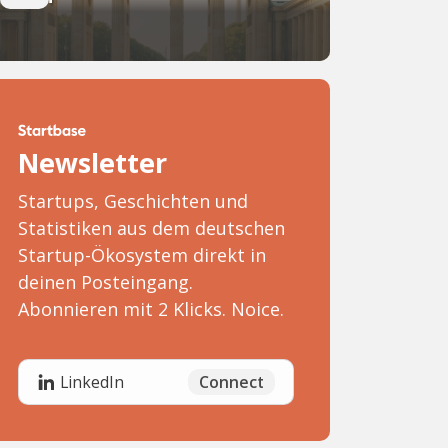
Newsletter
Startups, Geschichten und
Statistiken aus dem deutschen
Startup-Ökosystem direkt in
deinen Posteingang.
Abonnieren mit 2 Klicks. Noice.
Connect
LinkedIn