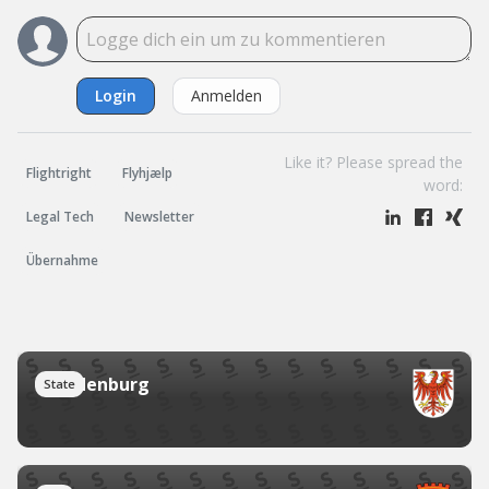
Login
Anmelden
Like it? Please spread the
Flightright
Flyhjælp
word:
Legal Tech
Newsletter
Übernahme
Brandenburg
State