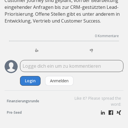
Customer Journey sind geplant, von der Bearbeitung
eingehender Anfragen bis zur CRM-gestützten Lead-
Priorisierung. Offene Stellen gibt es unter anderem in
Entwicklung, Vertrieb und Customer Success.
0
Kommentare
👍
👎
Login
Anmelden
Like it? Please spread the
Finanzierungsrunde
word:
Pre-Seed