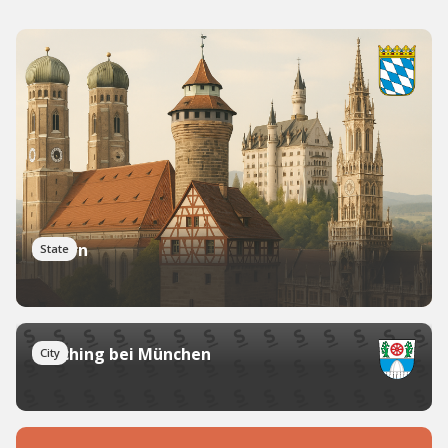
Bayern
State
Garching bei München
City