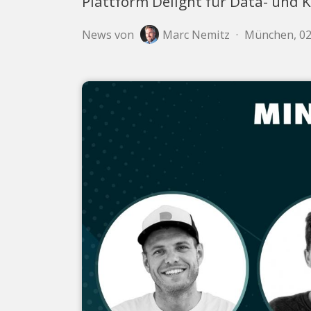
Plattform Delight für Data- und 
News von
Marc Nemitz
·
München, 02.