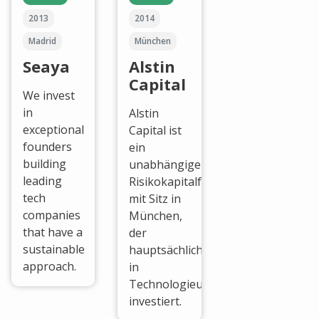
2013
2014
Madrid
München
Seaya
Alstin
Capital
We invest
in
Alstin
exceptional
Capital ist
founders
ein
building
unabhängiger
leading
Risikokapitalfonds
tech
mit Sitz in
companies
München,
that have a
der
sustainable
hauptsächlich
approach.
in
Technologieunternehmen
investiert.