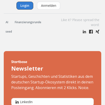
Login
Anmelden
Like it? Please spread the
AI
Finanzierungsrunde
word:
seed
Newsletter
Startups, Geschichten und Statistiken aus dem
deutschen Startup-Ökosystem direkt in deinen
Posteingang. Abonnieren mit 2 Klicks. Noice.
LinkedIn