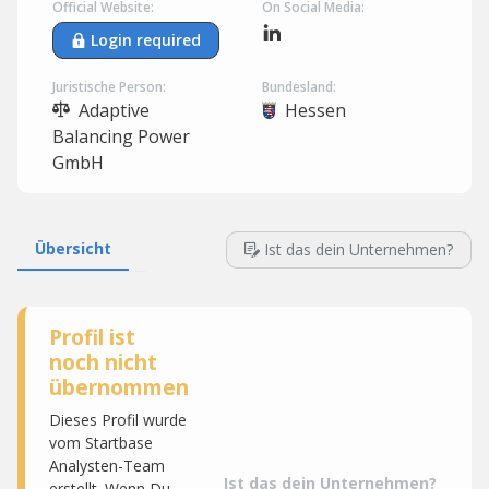
Official Website:
On Social Media:
Login required
Juristische Person:
Bundesland:
Adaptive
Hessen
Balancing Power
GmbH
Übersicht
Ist das dein Unternehmen?
Profil ist
noch nicht
übernommen
Dieses Profil wurde
vom Startbase
Analysten-Team
Ist das dein Unternehmen?
erstellt. Wenn Du