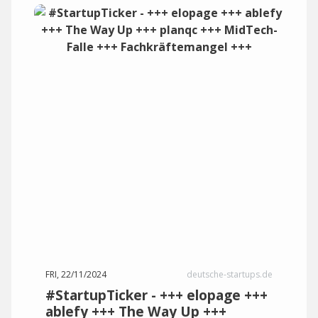
FRI, 22/11/2024
deutsche-startups.de
#StartupTicker - +++ elopage +++
ablefy +++ The Way Up +++