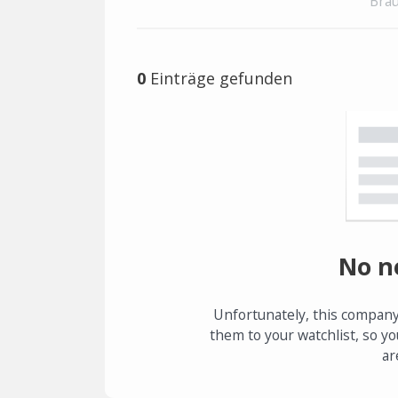
Brau
0
Einträge gefunden
No n
Unfortunately, this company
them to your watchlist, so yo
ar