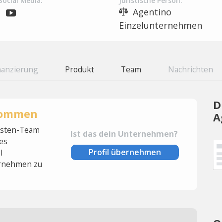
Social Media:
Juristische Person:
Agentino
Einzelunternehmen
nanzierung
Produkt
Team
Nachrichten
D
rnommen
A
lysten-Team
Ist das dein Unternehmen?
es
Profil übernehmen
l
rnehmen zu