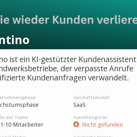
ntino
no ist ein KI-gestützter Kundenassistent
ndwerksbetriebe, der verpasste Anrufe
lifizierte Kundenanfragen verwandelt.
ernehmensphase:
Geschäftsmodell:
chstumsphase
SaaS
ße des Teams:
Handelsregister:
1-10 Mitarbeiter
Nicht gefunden