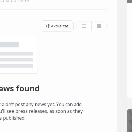
chst du Hilfe?
Aktualität
ews found
 didn’t post any news yet. You can add
u’ll see press releases, as soon as they
e published.