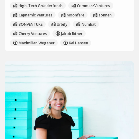
High-Tech Gründerfonds
CommerzVentures
Capnamic Ventures
Moonfare
sonnen
BONVENTURE
Urbify
Numbat
Cherry Ventures
Jakob Bitner
Maximilian Wegener
Kai Hansen