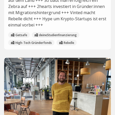
auf dem Land +++ So baut man erfolgreich ein
Zebra auf +++ 2hearts investiert in Gründer:innen
mit Migrationshintergrund +++ Vinted macht
Rebelle dicht +++ Hype um Krypto-Startups ist erst
einmal vorbei +++
Getsafe
deineStudienfinanzierung
High-Tech Gründerfonds
Rebelle