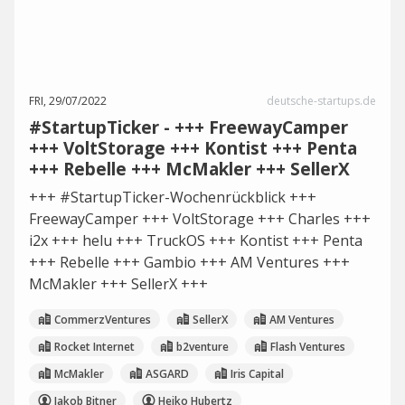
FRI, 29/07/2022
deutsche-startups.de
#StartupTicker - +++ FreewayCamper
+++ VoltStorage +++ Kontist +++ Penta
+++ Rebelle +++ McMakler +++ SellerX
+++ #StartupTicker-Wochenrückblick +++
FreewayCamper +++ VoltStorage +++ Charles +++
i2x +++ helu +++ TruckOS +++ Kontist +++ Penta
+++ Rebelle +++ Gambio +++ AM Ventures +++
McMakler +++ SellerX +++
CommerzVentures
SellerX
AM Ventures
Rocket Internet
b2venture
Flash Ventures
McMakler
ASGARD
Iris Capital
Jakob Bitner
Heiko Hubertz