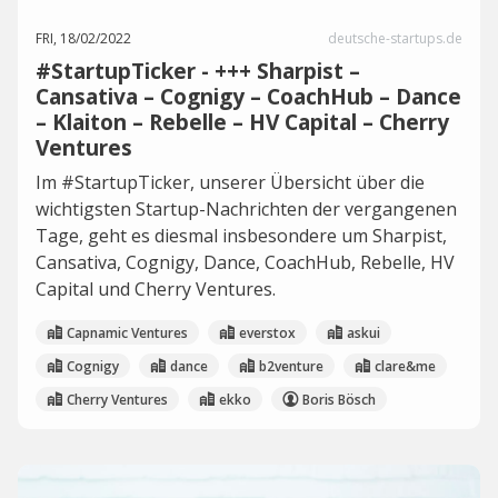
FRI, 18/02/2022
deutsche-startups.de
#StartupTicker - +++ Sharpist –
Cansativa – Cognigy – CoachHub – Dance
– Klaiton – Rebelle – HV Capital – Cherry
Ventures
Im #StartupTicker, unserer Übersicht über die
wichtigsten Startup-Nachrichten der vergangenen
Tage, geht es diesmal insbesondere um Sharpist,
Cansativa, Cognigy, Dance, CoachHub, Rebelle, HV
Capital und Cherry Ventures.
Capnamic Ventures
everstox
askui
Cognigy
dance
b2venture
clare&me
Cherry Ventures
ekko
Boris Bösch