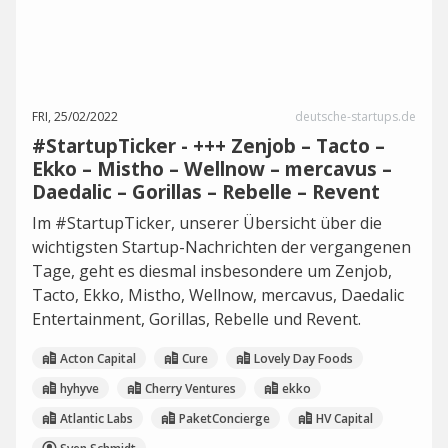
FRI, 25/02/2022
deutsche-startups.de
#StartupTicker - +++ Zenjob – Tacto –
Ekko – Mistho – Wellnow – mercavus –
Daedalic – Gorillas – Rebelle – Revent
Im #StartupTicker, unserer Übersicht über die
wichtigsten Startup-Nachrichten der vergangenen
Tage, geht es diesmal insbesondere um Zenjob,
Tacto, Ekko, Mistho, Wellnow, mercavus, Daedalic
Entertainment, Gorillas, Rebelle und Revent.
Acton Capital
Cure
Lovely Day Foods
hyhyve
Cherry Ventures
ekko
Atlantic Labs
PaketConcierge
HV Capital