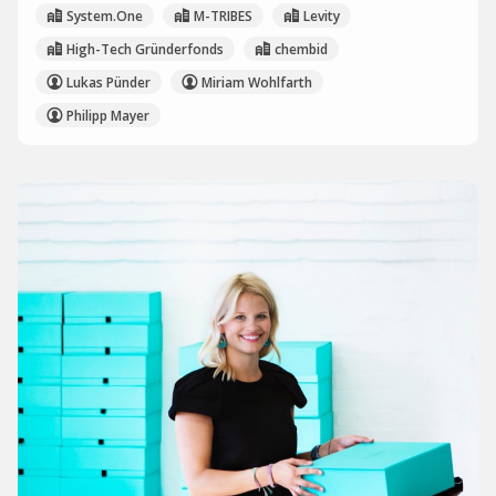
System.One
M-TRIBES
Levity
High-Tech Gründerfonds
chembid
Lukas Pünder
Miriam Wohlfarth
Philipp Mayer