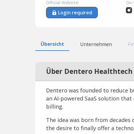
Official Website:
On 
Login required
Übersicht
Unternehmen
Fi
Über Dentero Healthtech
Dentero was founded to reduce bu
an AI-powered SaaS solution tha
billing.
The idea was born from decades o
the desire to finally offer a techno