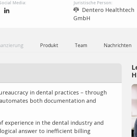
Social Media:
Juristische Person:
Dentero Healthtech
GmbH
nanzierung
Produkt
Team
Nachrichten
L
H
reaucracy in dental practices – through
t automates both documentation and
f experience in the dental industry and
logical answer to inefficient billing