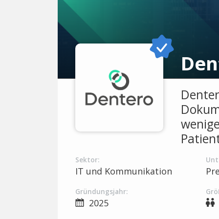
Den
Denter
Dokume
wenige
Patien
Sektor:
Unt
IT und Kommunikation
Pr
Gründungsjahr:
Grö
2025