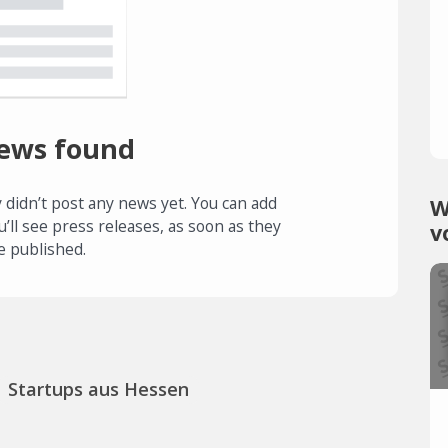
ews found
 didn’t post any news yet. You can add
W
u’ll see press releases, as soon as they
v
e published.
Startups aus Hessen