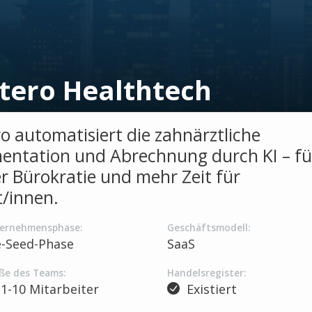
tero Healthtech
o automatisiert die zahnärztliche
ntation und Abrechnung durch KI – fü
r Bürokratie und mehr Zeit für
t/innen.
ernehmensphase:
Geschäftsmodell:
e-Seed-Phase
SaaS
ße des Teams:
Handelsregister:
1-10 Mitarbeiter
Existiert