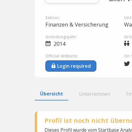
Sektor:
Unt
Finanzen & Versicherung
Wa
Gründungsjahr:
Grö
2014
Official Website:
On 
Login required
Übersicht
Unternehmen
Fi
Profil ist noch nicht übe
Dieses Profil wurde vom Startbase Ana