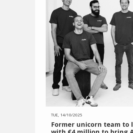
TUE, 14/10/2025
Former unicorn team to 
with €4 million to bring 