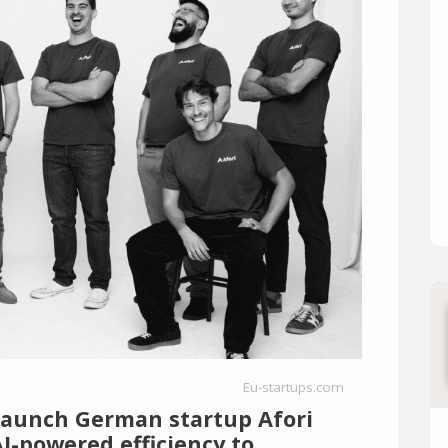
Eu-startups.com
launch German startup Afori
AI-powered efficiency to