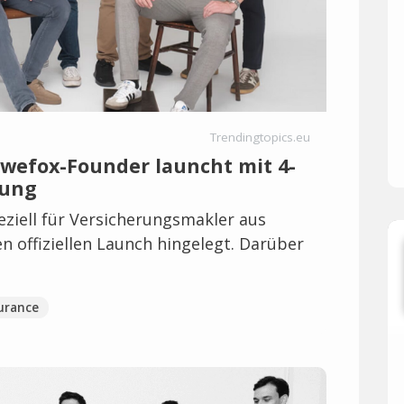
Trendingtopics.eu
 wefox-Founder launcht mit 4-
rung
peziell für Versicherungsmakler aus
en offiziellen Launch hingelegt. Darüber
urance