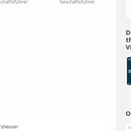
chäftsführer
Geschäftsführer
D
t
V
O
rsheuser