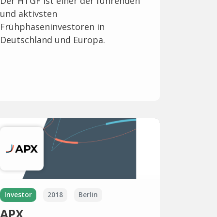
Der HTGF ist einer der führenden
und aktivsten
Frühphaseninvestoren in
Deutschland und Europa.
Investor
2018
Berlin
APX