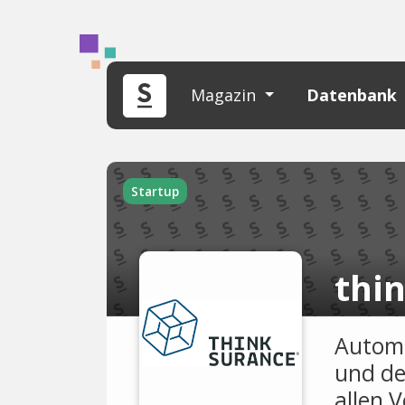
Magazin
Datenbank
Startup
thi
Automa
und de
allen 