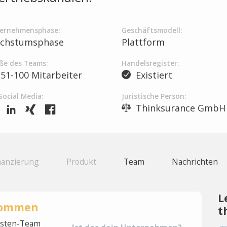
ernehmensphase:
Geschäftsmodell:
chstumsphase
Plattform
ße des Teams:
Handelsregister:
51-100 Mitarbeiter
Existiert
Social Media:
Juristische Person:
Thinksurance GmbH
nanzierung
Produkt
Team
Nachrichten
L
rnommen
t
lysten-Team