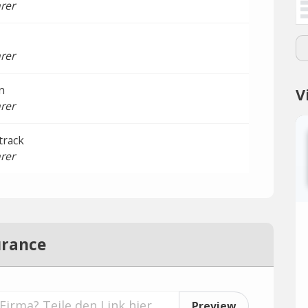
rer
rer
n
V
rer
track
rer
urance
Preview