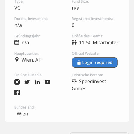
Type:
Fund Size:
VC
n/a
Durchs. Investment:
Registered Investments:
n/a
0
Gründungsjahr:
Größe des Teams:
n/a
11-50 Mitarbeiter
Hauptquartier:
Official Website:
Wien, AT
Login required
On Social Media:
Juristische Person:
Speedinvest
GmbH
Bundesland:
Wien