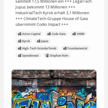
sammelt 17,5 Millionen ein +++ LegalTech
Jupus bekommt 13 Millionen +++
IndustrialTech Kyrok erhält 3,1 Millionen
+++ ClimateTech-Gruppe House of Gaia
übernimmt Codio Impact +++
Acton Capital
Code Gaia
VARM
Kyrok
Jupus
High-Tech Gründerfonds
Foundamental
Speedinvest
Stephan Rohr