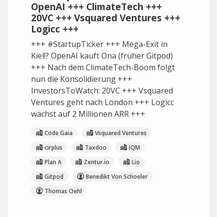
OpenAI +++ ClimateTech +++
20VC +++ Vsquared Ventures +++
Logicc +++
+++ #StartupTicker +++ Mega-Exit in
Kiel!? OpenAI kauft Ona (früher Gitpod)
+++ Nach dem ClimateTech-Boom folgt
nun die Konsolidierung +++
InvestorsToWatch: 20VC +++ Vsquared
Ventures geht nach London +++ Logicc
wächst auf 2 Millionen ARR +++
Code Gaia
Vsquared Ventures
cirplus
Taxdoo
IQM
Plan A
Zentur.io
Lio
Gitpod
Benedikt Von Schoeler
Thomas Oehl