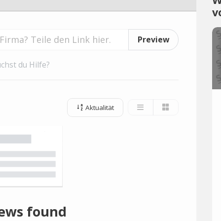
v
Preview
chst du Hilfe?
Aktualität
ews found