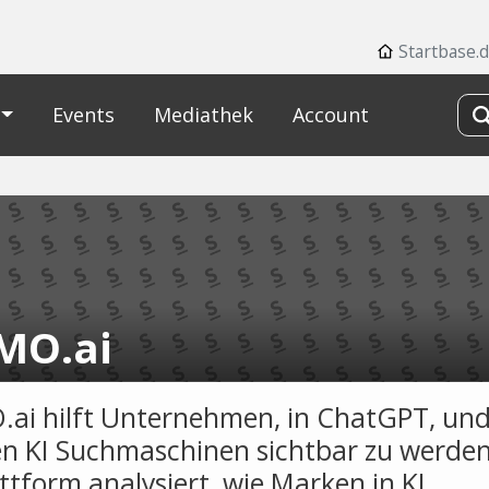
Startbase.
Events
Mediathek
Account
MO.ai
ai hilft Unternehmen, in ChatGPT, un
n KI Suchmaschinen sichtbar zu werden
ttform analysiert, wie Marken in KI