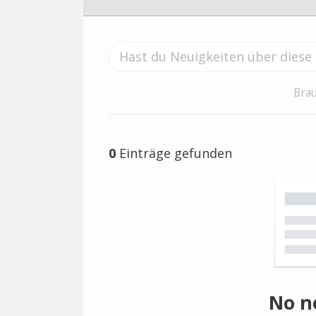
Brau
0
Einträge gefunden
No n