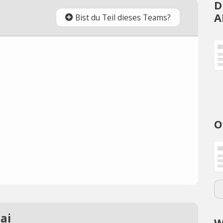
D
A
Bist du Teil dieses Teams?
O
ai
W