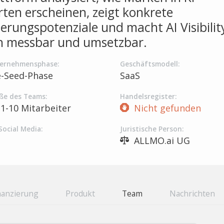
ten erscheinen, zeigt konkrete
erungspotenziale und macht AI Visibilit
h messbar und umsetzbar.
ernehmensphase:
Geschäftsmodell:
e-Seed-Phase
SaaS
ße des Teams:
Handelsregister:
1-10 Mitarbeiter
Nicht gefunden
Social Media:
Juristische Person:
ALLMO.ai UG
nanzierung
Produkt
Team
Nachrichten