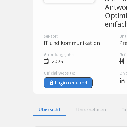
Antwor
Optimi
einfac
Sektor:
Unt
IT und Kommunikation
Pr
Gründungsjahr:
Grö
2025
Official Website:
On 
Login required
Übersicht
Unternehmen
Fi