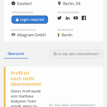
Existiert
Berlin, DE
Official Website:
On Social Media:
Login required
Juristische Person:
Bundesland:
Altagram GmbH
Berlin
Übersicht
Ist das dein Unternehmen?
Profil ist
noch nicht
übernommen
Dieses Profil wurde
vom Startbase
Analysten-Team
Ist das dein Unternehmen?
erstellt. Wenn Du