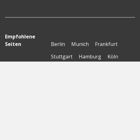
Empfohlene
Seiten
Berlin
Munich
Frankfurt
Stuttgart
Hamburg
Köln
Nürnberg
Karlsruhe
Freiburg
The Female Company
Creditshelf
HTGF
Vialytics
Laserhub
Targomo
Amorelie
Forto
Motor AI