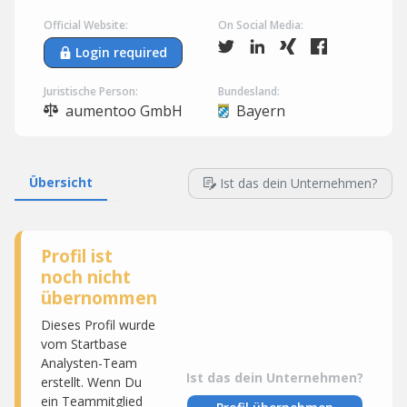
Official Website:
On Social Media:
Login required
Juristische Person:
Bundesland:
aumentoo GmbH
Bayern
Übersicht
Ist das dein Unternehmen?
Profil ist
noch nicht
übernommen
Dieses Profil wurde
vom Startbase
Analysten-Team
Ist das dein Unternehmen?
erstellt. Wenn Du
ein Teammitglied