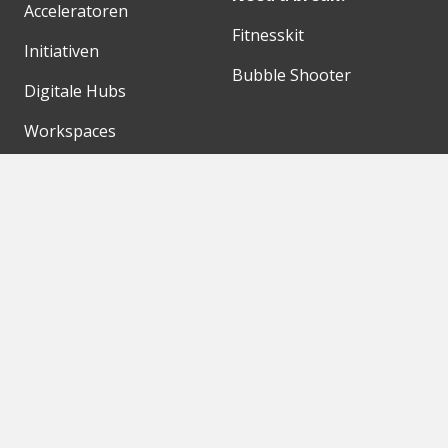
Acceleratoren
Fitnesskit
Initiativen
Bubble Shooter
Digitale Hubs
Workspaces
Events
Unsere Partner