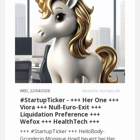
WED, 22/04/2026
deutsche-startups.de
#StartupTicker - +++ Her One +++
Viora +++ Null-Euro-Exit +++
Liquidation Preference +++
Wefox +++ HealthTech +++
+++ #StartupTicker +++ HelloBody-
Gründerin Monique Hoell heuert bei Her