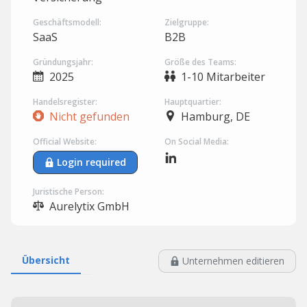
Geschäftsmodell:
Zielgruppe:
SaaS
B2B
Gründungsjahr:
Größe des Teams:
2025
1-10 Mitarbeiter
Handelsregister:
Hauptquartier:
Nicht gefunden
Hamburg, DE
Official Website:
On Social Media:
Login required
Juristische Person:
Aurelytix GmbH
Übersicht
Unternehmen editieren