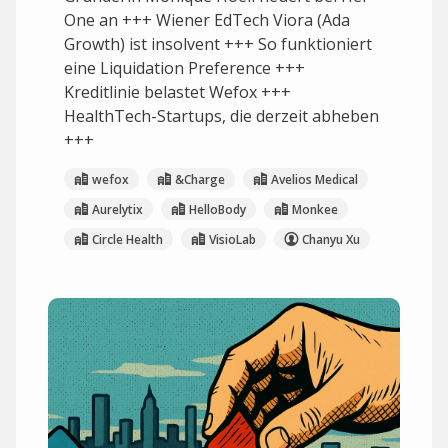
One an +++ Wiener EdTech Viora (Ada
Growth) ist insolvent +++ So funktioniert
eine Liquidation Preference +++
Kreditlinie belastet Wefox +++
HealthTech-Startups, die derzeit abheben
+++
wefox
&Charge
Avelios Medical
Aurelytix
HelloBody
Monkee
Circle Health
VisioLab
Chanyu Xu