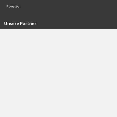
Events
Unsere Partner
Empfohlene
Seiten
Berlin
Munich
Frankfurt