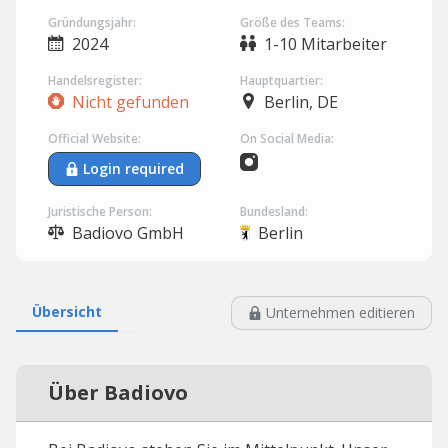
Gründungsjahr:
Größe des Teams:
2024
1-10 Mitarbeiter
Handelsregister:
Hauptquartier:
Nicht gefunden
Berlin, DE
Official Website:
On Social Media:
Login required
Juristische Person:
Bundesland:
Badiovo GmbH
Berlin
Übersicht
Unternehmen editieren
Über Badiovo