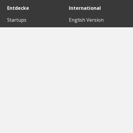
Entdecke
International
Startups
English Version
Investoren
German Version
Konzerne
Need a break?
Acceleratoren
Fitnesskit
Initiativen
Bubble Shooter
Digitale Hubs
Workspaces
Events
Unsere Partner