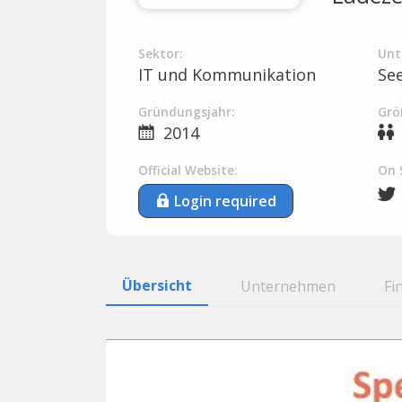
Sektor:
Unt
IT und Kommunikation
Se
Gründungsjahr:
Grö
2014
Official Website:
On 
Login required
Übersicht
Unternehmen
Fi