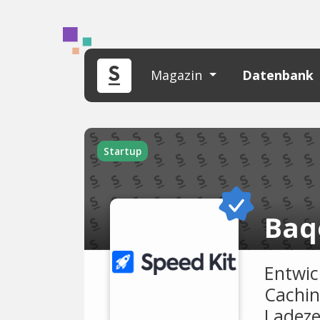
Magazin
Datenbank
Startup
Baq
Entwic
Cachin
Ladeze