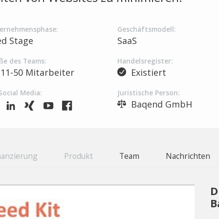
ernehmensphase:
Geschäftsmodell:
ed Stage
SaaS
ße des Teams:
Handelsregister:
11-50 Mitarbeiter
Existiert
Social Media:
Juristische Person:
Baqend GmbH
nanzierung
Produkt
Team
Nachrichten
D
B