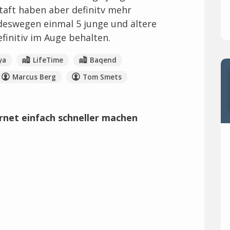
taft haben aber definitv mehr
deswegen einmal 5 junge und ältere
finitiv im Auge behalten.
ya
LifeTime
Baqend
Marcus Berg
Tom Smets