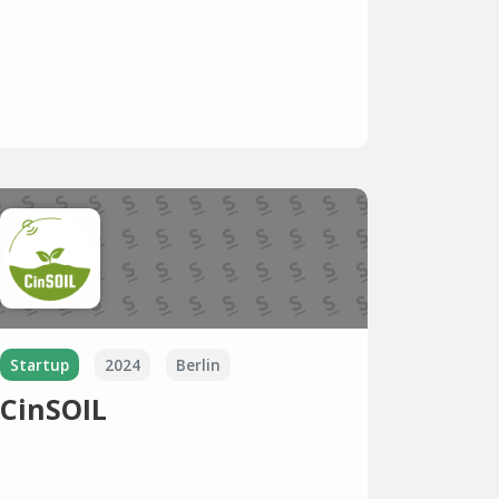
Startup
2024
Berlin
CinSOIL