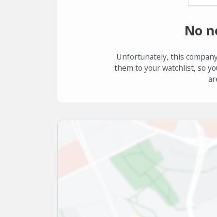
No n
Unfortunately, this company
them to your watchlist, so yo
ar