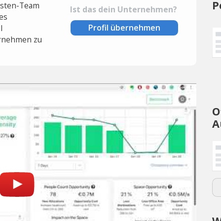
P
lysten-Team
Ist das dein Unternehmen?
es
Profil übernehmen
l
rnehmen zu
O
A
W