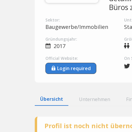
Büros 
Sektor:
Unt
Baugewerbe/Immobilien
St
Gründungsjahr:
Grö
2017
Official Website:
On 
Login required
Übersicht
Unternehmen
Fi
Profil ist noch nicht übe