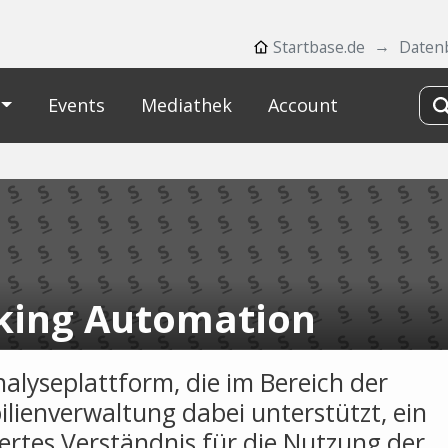
Startbase.de
Daten
Events
Mediathek
Account
king Automation
nalyseplattform, die im Bereich der
lienverwaltung dabei unterstützt, ein
liertes Verständnis für die Nutzung der