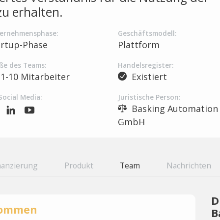
zu erhalten.
ernehmensphase:
Geschäftsmodell:
artup-Phase
Plattform
ße des Teams:
Handelsregister:
1-10 Mitarbeiter
Existiert
Social Media:
Juristische Person:
Basking Automation
GmbH
nanzierung
Produkt
Team
Nachrichten
D
rnommen
B