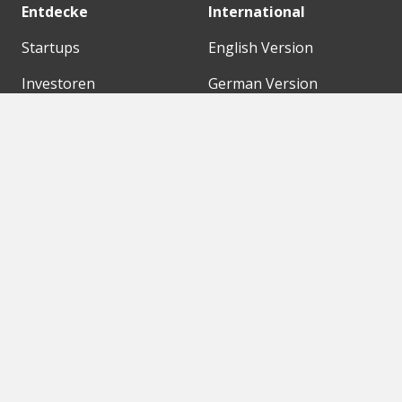
Entdecke
International
Startups
English Version
Investoren
German Version
Konzerne
Need a break?
Acceleratoren
Fitnesskit
Initiativen
Bubble Shooter
Digitale Hubs
Workspaces
Events
Unsere Partner