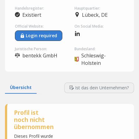
Handelsregister:
Hauptquartier:
Existiert
Lübeck, DE
Official Website:
On Social Media:
Login required
Juristische Person:
Bundesland:
bentekk GmbH
Schleswig-
Holstein
Übersicht
Ist das dein Unternehmen?
Profil ist
noch nicht
übernommen
Dieses Profil wurde