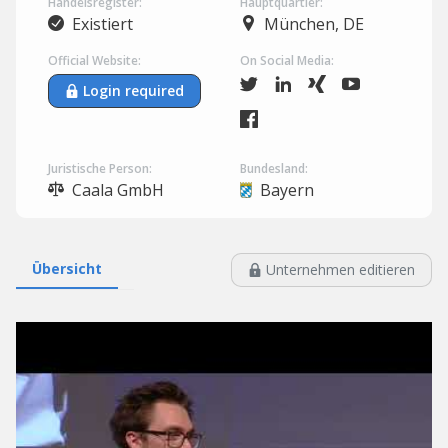
Handelsregister:
Hauptquartier:
Existiert
München, DE
Official Website:
On Social Media:
Login required
Juristische Person:
Bundesland:
Caala GmbH
Bayern
Übersicht
Unternehmen editieren