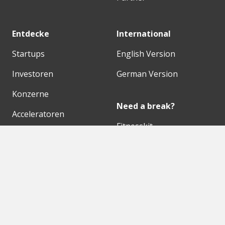
Entdecke
International
Startups
English Version
Investoren
German Version
Konzerne
Need a break?
Acceleratoren
Fitnesskit
Initiativen
Bubble Shooter
Digitale Hubs
Workspaces
Events