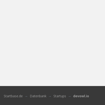
Startbase.de
Datenbank
Startups
devowl.io