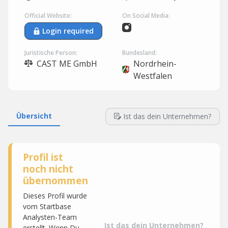
Official Website:
On Social Media:
Login required
Juristische Person:
Bundesland:
CAST ME GmbH
Nordrhein-
Westfalen
Übersicht
Ist das dein Unternehmen?
Profil ist
noch nicht
übernommen
Dieses Profil wurde
vom Startbase
Analysten-Team
Ist das dein Unternehmen?
erstellt. Wenn Du