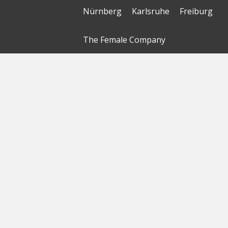
Nürnberg
Karlsruhe
Freiburg
The Female Company
Creditshelf
HTGF
Vialytics
Laserhub
Targomo
Amorelie
Forto
Motor AI
© Startbase
GmbH 2026
Startseite
Sitemap
Geokarte
Datenschutzerklärung
Nutzungsbedingungen