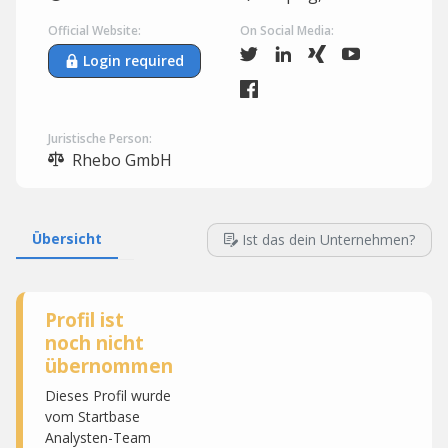
Official Website:
On Social Media:
Login required
Juristische Person:
Rhebo GmbH
Übersicht
Ist das dein Unternehmen?
Profil ist
noch nicht
übernommen
Dieses Profil wurde
vom Startbase
Analysten-Team