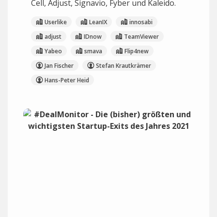
Cell, Adjust, Signavio, Fyber und Kaleido.
Userlike
LeanIX
innosabi
adjust
IDnow
TeamViewer
Yabeo
smava
Flip4new
Jan Fischer
Stefan Krautkrämer
Hans-Peter Heid