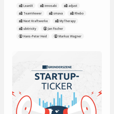
LeanIX
innosabi
adjust
TeamViewer
smava
Rhebo
Next Kraftwerke
MyTherapy
ubitricity
Jan Fischer
Hans-Peter Heid
Markus Wagner