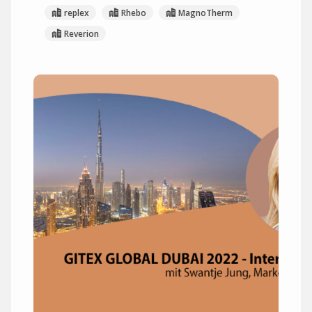
replex
Rhebo
MagnoTherm
Reverion