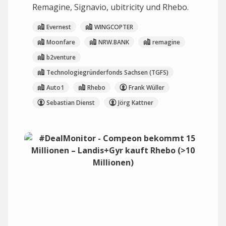
Remagine, Signavio, ubitricity und Rhebo.
Evernest
WINGCOPTER
Moonfare
NRW.BANK
remagine
b2venture
Technologiegründerfonds Sachsen (TGFS)
Auto1
Rhebo
Frank Wüller
Sebastian Dienst
Jörg Kattner