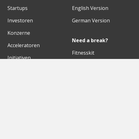
Startups
English Version
Investoren
German Version
Konzerne
Need a break?
Acceleratoren
Fitnesskit
Initiativen
Bubble Shooter
Digitale Hubs
Workspaces
Events
Unsere Partner