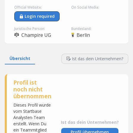
Official Website:
On Social Media:
Login required
Juristische Person:
Bundesland:
Champire UG
Berlin
Übersicht
Ist das dein Unternehmen?
Profil ist
noch nicht
übernommen
Dieses Profil wurde
vom Startbase
Analysten-Team
Ist das dein Unternehmen?
erstellt. Wenn Du
ein Teammitglied
Profil übernehmen